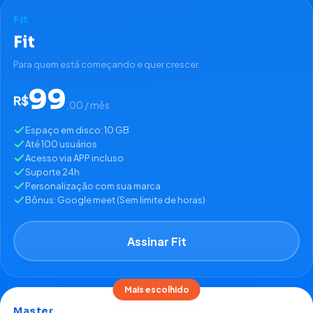
Fit
Fit
Para quem está começando e quer crescer.
99
R$
,00 / mês
Espaço em disco: 10 GB
Até 100 usuários
Acesso via APP incluso
Suporte 24h
Personalização com sua marca
Bônus: Google meet (Sem limite de horas)
Assinar Fit
Mais escolhido
Master