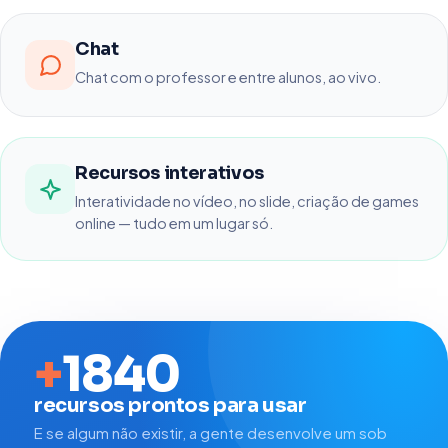
Chat
Chat com o professor e entre alunos, ao vivo.
Recursos interativos
Interatividade no vídeo, no slide, criação de games
online — tudo em um lugar só.
+
1840
recursos prontos para usar
E se algum não existir, a gente desenvolve um sob