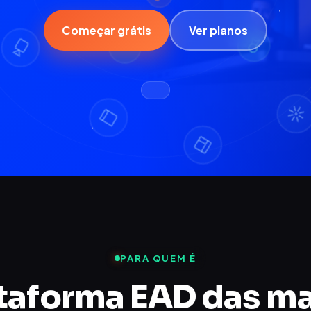
Começar grátis
Ver planos
PARA QUEM É
taforma EAD das m