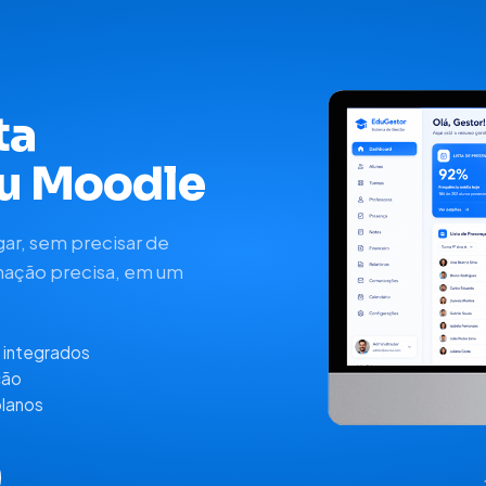
ta
eu Moodle
gar, sem precisar de
enação precisa, em um
o integrados
ção
planos