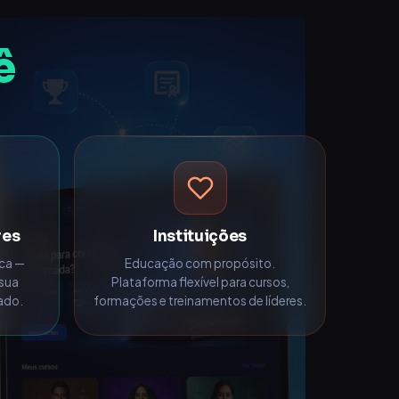
ê
res
Instituições
ica —
Educação com propósito.
 sua
Plataforma flexível para cursos,
cado.
formações e treinamentos de líderes.