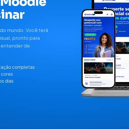
 Moodle
inar
 do mundo. Você terá
isual, pronto para
a entender de
ização completas
s cores
os dias