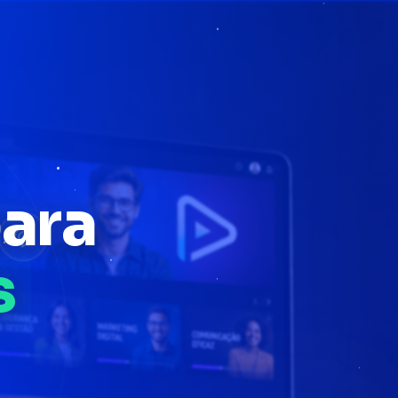
para
l