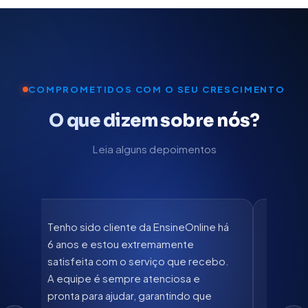
COMPROMETIDOS COM O SEU CRESCIMENTO
O que dizem sobre nós?
Leia alguns depoimentos
 a
Tenho sido cliente da EnsineOnline há
Tivemos
6 anos e estou extremamente
satisfa
satisfeita com o serviço que recebo.
Ensine
o
A equipe é sempre atenciosa e
contat
pronta para ajudar, garantindo que
presta