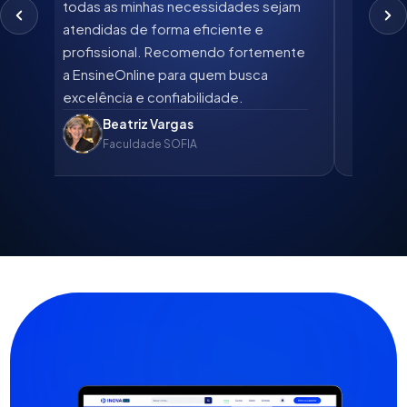
todas as minhas necessidades sejam
todas 
atendidas de forma eficiente e
ensino 
profissional. Recomendo fortemente
atendi
a EnsineOnline para quem busca
é uma f
excelência e confiabilidade.
Beatriz Vargas
G
Faculdade SOFIA