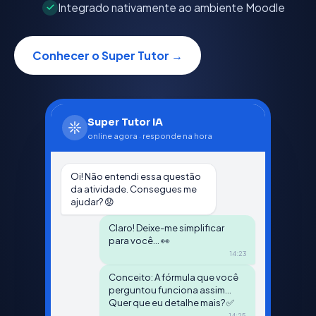
Integrado nativamente ao ambiente Moodle
Conhecer o Super Tutor →
Super Tutor IA
online agora · responde na hora
Oi! Não entendi essa questão
da atividade. Consegues me
ajudar? 😟
Claro! Deixe-me simplificar
para você... 👀
14:23
Conceito: A fórmula que você
perguntou funciona assim...
Quer que eu detalhe mais? ✅
14:25